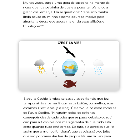
Muitas vezes, surge uma gota de suspeita na mente da
nossa querida peixinha de que ela possa ter ofendido a
grandiosa Iemanjá. Ela se questiona: "teria sido minha
linda cauda ou minha escama dourada motivo para
afrontar a deusa que agora me envia essas aflições e
tribulações?"
C'EST LA VIE?
E aqui a Goshio lembra-se das aulas de francês que fez
tempos atrás e pensa lá com seus botões, ou melhor, suas
escamas: C'est la vie (é a vida). É claro que palavras como as
de Paulo Coelho, "Ninguém deixa de sofrer as
consequências de cada coisa que se passa debaixo do sol,"
dão para a Goshio ainda mais garantia de que tudo está
certo quando tudo está errado. De fato, ela acredita que "é
assim que o mundo funciona", que as coisas são do jeito
que são por causa das leis da própria Natureza. Isso para