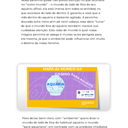
Nossa peixinha quase não presta atenção no que acontece
no "outro mundo" – o mundo do lado de fora do seu
aquário; afinal, ela está imersa (em todos os sentidos) no
que acontece do lado de dentro. E garanto a você que a
vida dentro do aquário é bastante agitada. A peixinha
dourada acha meio sem pé nem cabeça, essa ideia "turva"
de que o mundo fora do aquário também merece sua
cuidadosa atenção. Esta visão de mundo à qual nossa
mágica peixinha se apega é muitas vezes perigosa para
ela mesma, já que o ambiente pode influenciar em muito
o destino da nossa heroína.
MAPA do MUNDO DA
GOSHIO
PARA-AQUÁRIA
(terra incognita)
AQUÁRIA
Para deixar bem claro, com "ambiente" quero dizer o
mundo do lado de fora do habitual aquário, o mundo
"para-aquariano", em contraste com os arredores imediatos