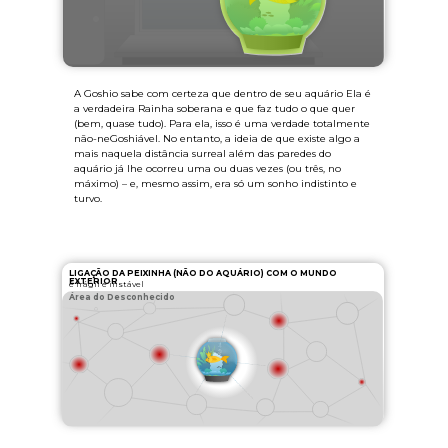
A Goshio sabe com certeza que dentro de seu aquário Ela é
a verdadeira Rainha soberana e que faz tudo o que quer
(bem, quase tudo). Para ela, isso é uma verdade totalmente
não-neGoshiável. No entanto, a ideia de que existe algo a
mais naquela distância surreal além das paredes do
aquário já lhe ocorreu uma ou duas vezes (ou três, no
máximo) – e, mesmo assim, era só um sonho indistinto e
turvo.
LIGAÇÃO DA PEIXINHA (NÃO DO AQUÁRIO) COM O MUNDO
EXTERIOR
é frágil e instável
Área do Desconhecido