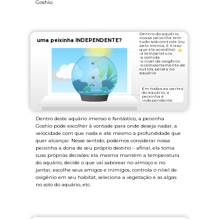
Goshio.
Dentro do aquário,
nossa peixinha tem
uma peixinha INDEPENDENTE?
tudo sob controle (ou
pelo menos, é nisso
que ela acredita):
-a temperatura
-a comida
-o nível de oxigênio
-o comportamento de
outros peixes no
aquário
Em todas as partes
do aquário, a
peixinha é
independente
Dentro deste aquário imenso e fantástico, a peixinha
Goshio pode escolher à vontade para onde deseja nadar, a
velocidade com que nada e até mesmo a profundidade que
quer alcançar. Nesse sentido, podemos considerar nossa
peixinha a dona de seu próprio destino – afinal, ela toma
suas próprias decisões: ela mesma mantém a temperatura
do aquário, decide o que vai saborear no almoço e no
jantar, escolhe seus amigos e inimigos, controla o nível de
oxigênio em seu habitat, seleciona a vegetação e as algas
no solo do aquário, etc.