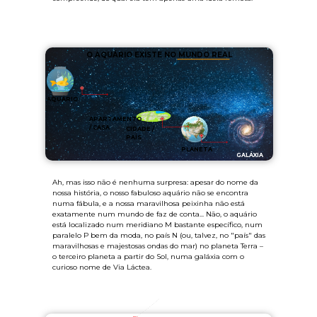
O AQUÁRIO EXISTE NO MUNDO REAL
AQUÁRIO
APARTAMENTO
/ CASA
CIDADE /
PAÍS
PLANETA
GALÁXIA
Ah, mas isso não é nenhuma surpresa: apesar do nome da
nossa história, o nosso fabuloso aquário não se encontra
numa fábula, e a nossa maravilhosa peixinha não está
exatamente num mundo de faz de conta... Não, o aquário
está localizado num meridiano M bastante específico, num
paralelo P bem da moda, no país N (ou, talvez, no "país" das
maravilhosas e majestosas ondas do mar) no planeta Terra –
o terceiro planeta a partir do Sol, numa galáxia com o
curioso nome de Via Láctea.