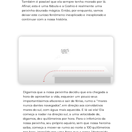
Também é possível que ela sempre tenha morado por lá.
Afinal, esta é uma fábula e a Goshio é realmente uma
peixinha dourada mágica. Então, por enquanto, vamos
deixar este curioso fenômeno inexplicado e inexplorado e
continuar com a nossa história.
Digamos que a nossa peixinha decidiu que era chegada a
hora de aproveitar a vida, esquecer um pouco seus
importantíssimos afazeres e sair de férias, rumo a "mares
nunca dantes navegados", em direção aos convidativos
mares do sul, com água mais aquecida. E lá vai ela! Ela
começa a nadar na direção sul, a uma velocidade de,
digamos, dez quilômetros por hora. Para o infortúnio da
nossa peixinha, seu próprio aquário, sem que nossa heroína
saiba, começa a mover-se rumo ao norte a 100 quilômetros
por hora, impelido por uma força que a nossa "destemida