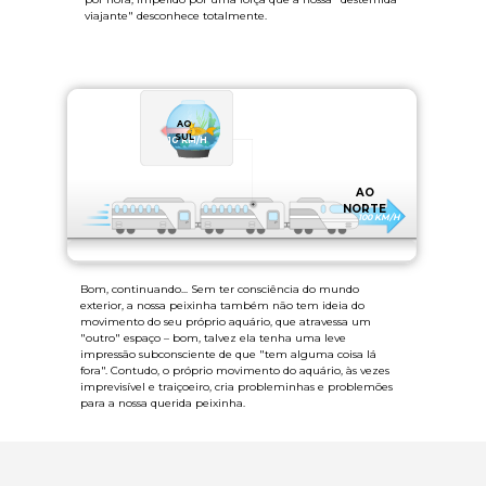
viajante" desconhece totalmente.
AO
SUL
10 KM/H
AO
NORTE
100 KM/H
Bom, continuando... Sem ter consciência do mundo
exterior, a nossa peixinha também não tem ideia do
movimento do seu próprio aquário, que atravessa um
"outro" espaço – bom, talvez ela tenha uma leve
impressão subconsciente de que "tem alguma coisa lá
fora". Contudo, o próprio movimento do aquário, às vezes
imprevisível e traiçoeiro, cria probleminhas e problemões
para a nossa querida peixinha.