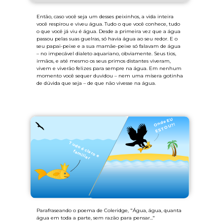
Então, caso você seja um desses peixinhos, a vida inteira
você respirou e viveu água. Tudo o que você conhece, tudo
o que você já viu é água. Desde a primeira vez que a água
passou pelas suas guelras, só havia água ao seu redor. E o
seu papai-peixe e a sua mamãe-peixe só falavam de água
– no impecável dialeto aquariano, obviamente. Seus tios,
irmãos, e até mesmo os seus primos distantes viveram,
vivem e viverão felizes para sempre na água. Em nenhum
momento você sequer duvidou – nem uma mísera gotinha
de dúvida que seja – de que não vivesse na água.
d
e
E
U
E
S
T
O
O
n
U?!
T
u
d
o
é
c
ro
e
m
ilia
la
fa
r
Parafraseando o poema de Coleridge, "Água, água, quanta
água em toda a parte, sem razão para pensar..."