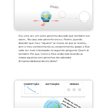
Era uma vez um outro peixinho dourado que também era
assim... No caso, este peixinho era eu. Porém, quando
descobri que meu "aquário" se movia, ao que se revelou,
sem o meu conhecimento ou consentimento, passei a ficar
cada vez mais interessado na seguinte pergunta: Quem (e
também Por que, Como e Para onde) está levando os
nossos aquários com peixinhos tão adorados
(Empreendedores) dentro deles?
COMPETIÇÃO
MOTIVAÇÃO
VENDAS
M
u
d
r a
c
o
is
a
s
o
n
tro
n
ã
o
s
tá
a
ju
d
a
n
d
a
p
s
r d
e
e
o