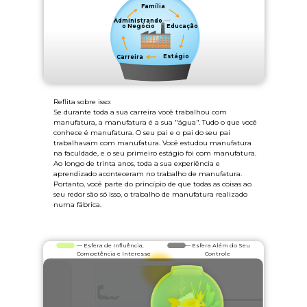
Família
Administrando
o Negócio
Educação
Estágio
Carreira
Reflita sobre isso:
Se durante toda a sua carreira você trabalhou com
manufatura, a manufatura é a sua "água". Tudo o que você
conhece é manufatura. O seu pai e o pai do seu pai
trabalhavam com manufatura. Você estudou manufatura
na faculdade, e o seu primeiro estágio foi com manufatura.
Ao longo de trinta anos, toda a sua experiência e
aprendizado aconteceram no trabalho de manufatura.
Portanto, você parte do princípio de que todas as coisas ao
seu redor são só isso, o trabalho de manufatura realizado
numa fábrica.
— Esfera de Influência,
— Esfera Além do Seu
Competência e Interesse
Controle