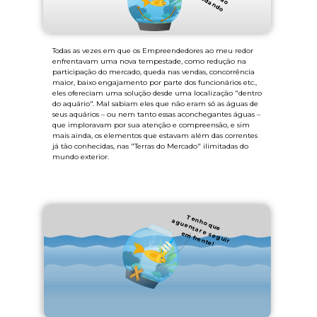
Todas as vezes em que os Empreendedores ao meu redor
enfrentavam uma nova tempestade, como redução na
participação do mercado, queda nas vendas, concorrência
maior, baixo engajamento por parte dos funcionários etc.,
eles ofereciam uma solução desde uma localização "dentro
do aquário". Mal sabiam eles que não eram só as águas de
seus aquários – ou nem tanto essas aconchegantes águas –
que imploravam por sua atenção e compreensão, e sim
mais ainda, os elementos que estavam além das correntes
já tão conhecidas, nas "Terras do Mercado" ilimitadas do
mundo exterior.
T
e
o
q
u
e
g
u
e
n
ta
e
g
u
ir
m
fre
n
te
n
h
a
r e
s
e
!