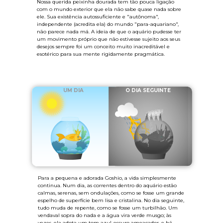
Nossa querida peixinha dourada tem tão pouca ligação
com o mundo exterior que ela não sabe quase nada sobre
ele. Sua existência autossuficiente e "autônoma",
independente (acredita ela) do mundo "para-aquariano",
não parece nada má. A ideia de que o aquário pudesse ter
um movimento próprio que não estivesse sujeito aos seus
desejos sempre foi um conceito muito inacreditável e
esotérico para sua mente rigidamente pragmática.
UM DIA
O DIA SEGUINTE
Para a pequena e adorada Goshio, a vida simplesmente
continua. Num dia, as correntes dentro do aquário estão
calmas, serenas, sem ondulações, como se fosse um grande
espelho de superfície bem lisa e cristalina. No dia seguinte,
tudo muda de repente, como se fosse um turbilhão. Um
vendaval sopra do nada e a água vira verde musgo; às
vezes, ela adota um tom azul-escuro ameaçador, e há