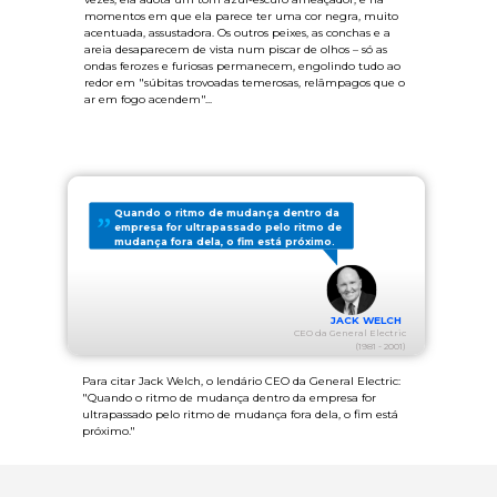
momentos em que ela parece ter uma cor negra, muito
acentuada, assustadora. Os outros peixes, as conchas e a
areia desaparecem de vista num piscar de olhos – só as
ondas ferozes e furiosas permanecem, engolindo tudo ao
redor em "súbitas trovoadas temerosas, relâmpagos que o
ar em fogo acendem"...
Quando o ritmo de mudança dentro da
empresa for ultrapassado pelo ritmo de
mudança fora dela, o fim está próximo.
JACK WELCH
CEO da General Electric
(1981 - 2001)
Para citar Jack Welch, o lendário CEO da General Electric:
"Quando o ritmo de mudança dentro da empresa for
ultrapassado pelo ritmo de mudança fora dela, o fim está
próximo."