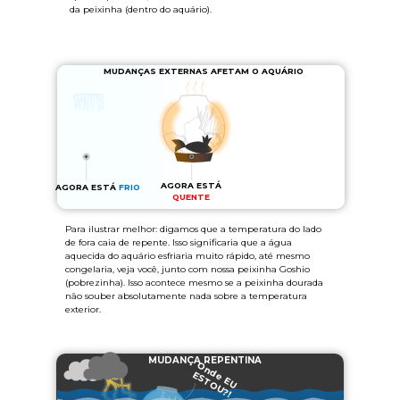
da peixinha (dentro do aquário).
MUDANÇAS EXTERNAS AFETAM O AQUÁRIO
AGORA ESTÁ
AGORA ESTÁ
FRIO
QUENTE
Para ilustrar melhor: digamos que a temperatura do lado
de fora caia de repente. Isso significaria que a água
aquecida do aquário esfriaria muito rápido, até mesmo
congelaria, veja você, junto com nossa peixinha Goshio
(pobrezinha). Isso acontece mesmo se a peixinha dourada
não souber absolutamente nada sobre a temperatura
exterior.
MUDANÇA REPENTINA
Onde EU
ESTOU?!